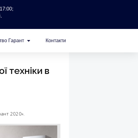
17:00;
.
тво Гарант
Контакти
ї техніки в
рант 2020».