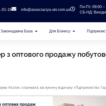
Пн-Пт: 09:00 – 
1-01-18
info@associaciya-ukr.com.ua
СБ-НД: Вихідні
Законодавча База
Для Бізнесу
Підприємс
дер з оптового продажу побутово
ма Alcotec отримала заслужену відзнаку «Підприємство Га