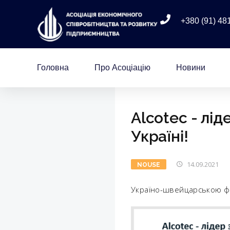
+380 (91) 48
Головна
Про Асоціацію
Новини
Alcotec - лі
Україні!
14.09.2021
NOUSE
Україно-швейцарською фір