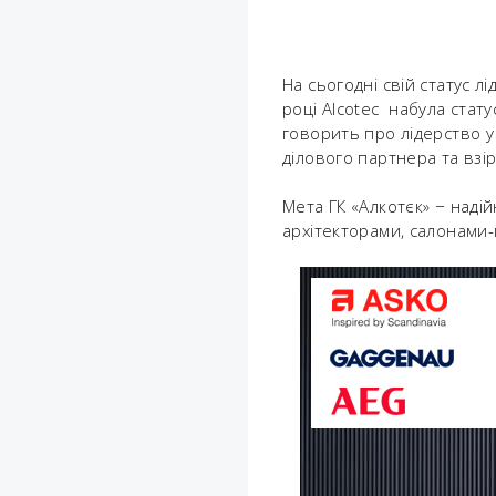
На сьогодні свій статус 
році Alcotec набула стату
говорить про лідерство у
ділового партнера та взір
Мета ГК «Алкотєк» ­− над
архітекторами, салонами-