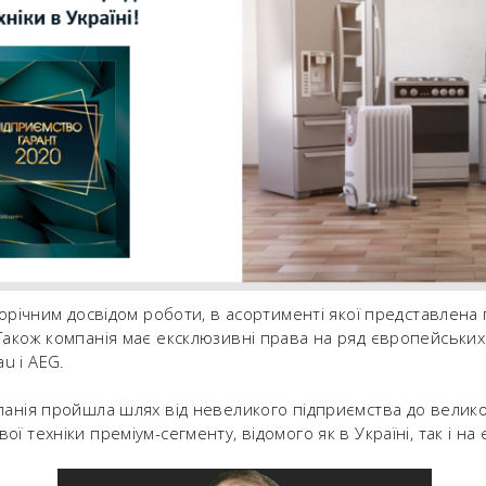
торічним досвідом роботи, в асортименті якої представлена ​
Також компанія має ексклюзивні права на ряд європейських 
u і AEG.
панія пройшла шлях від невеликого підприємства до велико
ї техніки преміум-сегменту, відомого як в Україні, так і н