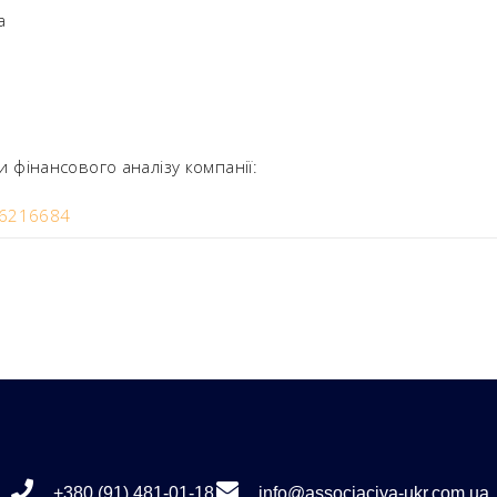
a
и фінансового аналізу компанії:
/36216684
+380 (91) 481-01-18
info@associaciya-ukr.com.ua