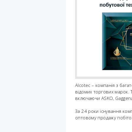
Alcotec – компанія з бага
відомих торгових марок. 
включаючи ASKO, Gaggena
За 24 роки існування ком
оптовому продажу побітово