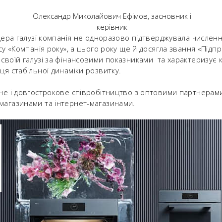
Олександр Миколайович Ефімов, засновник і
керівник
лідера галузі компанія не одноразово підтверджувала числе
су «Компанія року», а цього року ще й досягла звання «Підп
 своїй галузі за фінансовими показниками та характеризує 
ця стабільної динаміки розвитку.
ійне і довгострокове співробітництво з оптовими партнерам
магазинами та інтернет-магазинами.