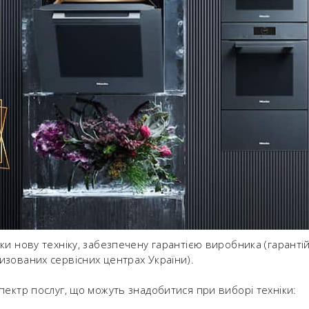
ки нову техніку, забезпечену гарантією виробника (гарантій
зованих сервісних центрах України).
пектр послуг, що можуть знадобитися при виборі техніки: