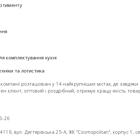
ортименту
ння
ля комплектування кухні
хніки та логистика
компанії розташовані у 14 найкрупніших містах, де завдяки 
жен клієнт, оптовий і роздрібний, отримує кращу якість това
6-26
119, вул. Дягтярівська 25-А, ЖК "Cosmopolitan", корпус 1, се