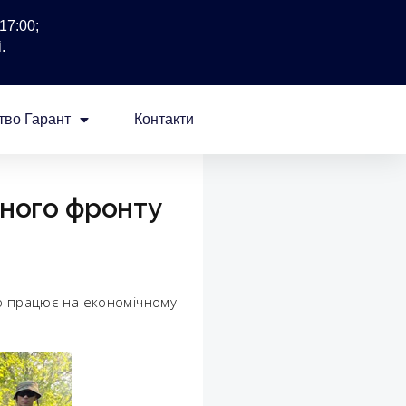
17:00;
.
тво Гарант
Контакти
чного фронту
но працює на економічному