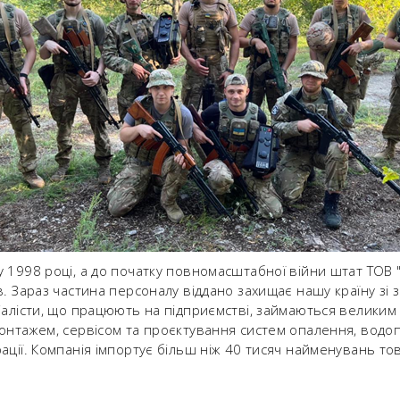
у 1998 році, а до початку повномасштабної війни штат ТОВ
в. Зараз частина персоналу віддано захищає нашу країну зі 
іалісти, що працюють на підприємстві, займаються великим
онтажем, сервісом та проєктування систем опалення, водо
ації. Компанія імпортує більш ніж 40 тисяч найменувань тов