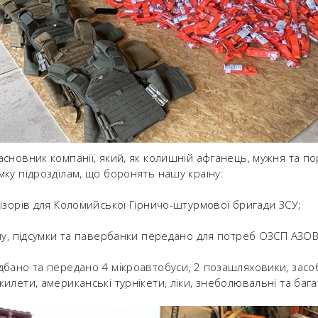
сновник компанії, який, як колишній афганець, мужня та по
ку підрозділам, що боронять нашу країну:
ізорів для Коломийської Гірничо-штурмової бригади ЗСУ;
му, підсумки та павербанки передано для потреб ОЗСП АЗОВ
дбано та передано 4 мікроавтобуси, 2 позашляховики, зас
илети, американські турнікети, ліки, знеболювальні та бага