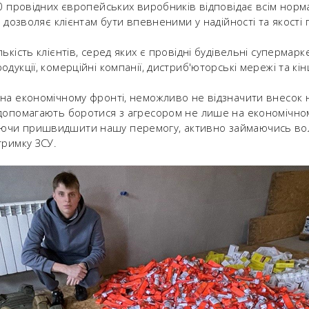
50 провідних європейських виробників відповідає всім норм
о дозволяє клієнтам бути впевненими у надійності та якості п
ькість клієнтів, серед яких є провідні будівельні супермаркет
дукції, комерційні компанії, дистриб'юторські мережі та кін
 на економічному фронті, неможливо не відзначити внесок 
 допомагають боротися з агресором не лише на економічном
ючи пришвидшити нашу перемогу, активно займаючись вол
тримку ЗСУ.