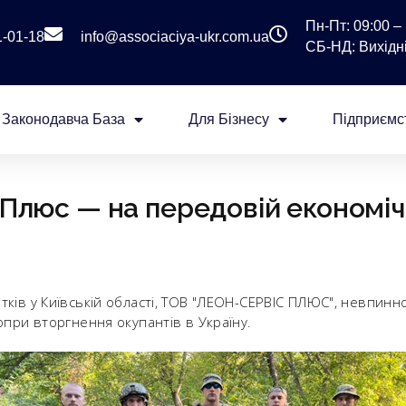
Пн-Пт: 09:00 – 
1-01-18
info@associaciya-ukr.com.ua
СБ-НД: Вихідні
Законодавча База
Для Бізнесу
Підприємс
Плюс — на передовій економі
ків у Київській області, ТОВ "ЛЕОН-СЕРВІС ПЛЮС", невпин
опри вторгнення окупантів в Україну.