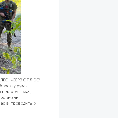
 "ЛЕОН-СЕРВІС ПЛЮС"
зброєю у руках.
 спектром задач,
постачання,
арів, проводить їх