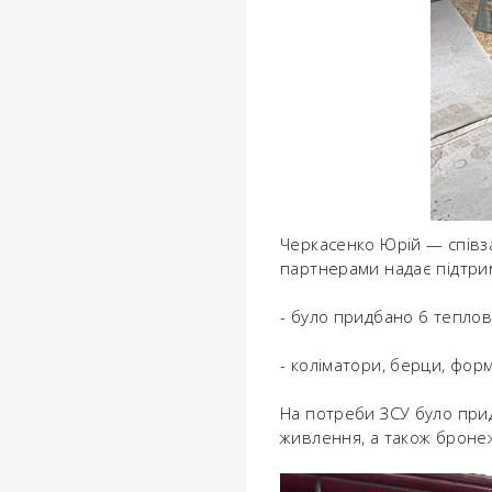
Черкасенко Юрій — співза
партнерами надає підтрим
- було придбано 6 теплов
- коліматори, берци, фор
На потреби ЗСУ було при
живлення, а також бронеж