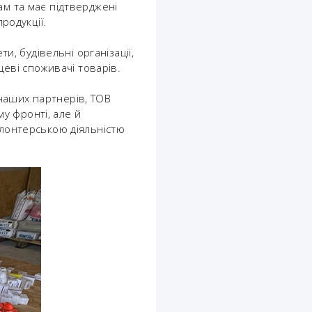
ам та має підтверджені
родукції.
и, будівельні організації,
цеві споживачі товарів.
наших партнерів, ТОВ
у фронті, але й
онтерською діяльністю