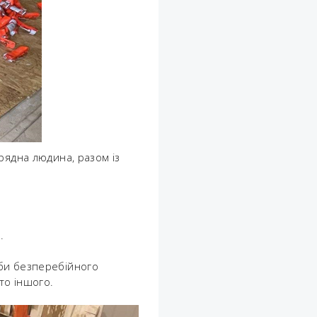
рядна людина, разом із
.
оби безперебійного
то іншого.