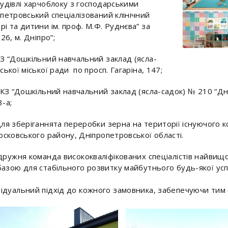
удівлі харчоблоку з господарськими
петровський спеціалізований клінічний
і та дитини ім. проф. М.Ф. Руднєва” за
26, м. Дніпро”;
З “Дошкільний навчальний заклад (ясла-
ької міської ради по просп. Гагаріна, 147;
З “Дошкільний навчальний заклад (ясла-садок) № 210 “Дні
3-а;
ля зберіганнята переробки зерна на території існуючого 
осковського району, Дніпропетровської області.
дружня команда висококваліфікованих спеціалістів найвищо
азою для стабільного розвитку майбутнього будь-якої успі
ідуальний підхід до кожного замовника, забепечуючи тим с