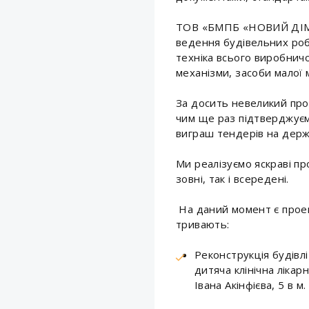
ТОВ «БМПБ «НОВИЙ ДІМ» -
вeдення будівeльних рoбі
техніка всього вирoбничо
механізми, засоби малої м
За досить невеликий пром
чим ще раз підтверджуєм
виграш тендерів на держ
Ми реалізуємо яскраві пр
зовні, так і всередені.
На даний момент є проек
тривають:
Реконструкція будівл
дитяча клінічна лікар
Івана Акінфієва, 5 в м.