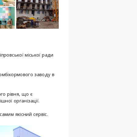
провської міської ради
комбікормового заводу в
го рівня, що є
шної організації.
амим якісний сервіс.