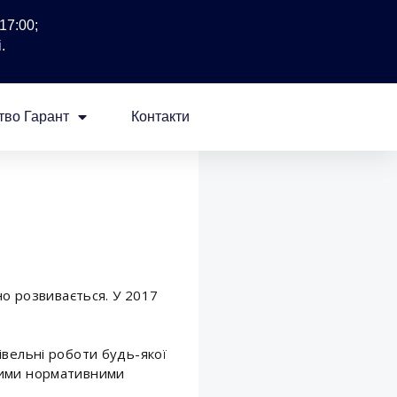
17:00;
.
тво Гарант
Контакти
о розвивається. У 2017
івельні роботи будь-якої
нними нормативними