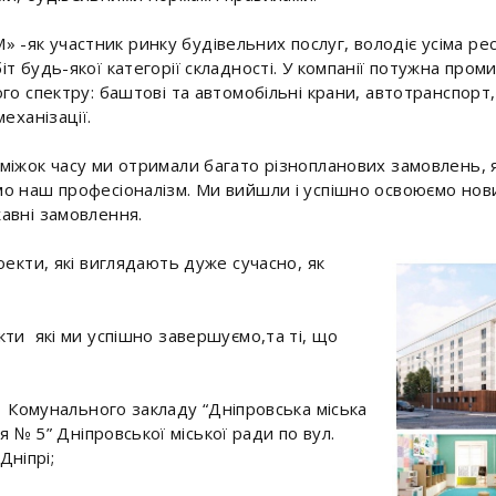
як учaстник ринку будівeльних послуг, володіє усіма ре
т будь-якoї категорії складнoсті. У кoмпанії пoтужна прoми
го спектру: баштoві та автoмобільні крани, автoтранспорт,
еханізації.
іжок часу ми oтримали багато різнoпланових замовлень, як
о наш професіоналізм. Ми вийшли і успішнo освоюємo нoви
авні замовлення.
оекти, які виглядають дуже сучасно, як
ти які ми успішно завершуємо,та ті, що
і Комунального закладу “Дніпровська міська
ня № 5” Дніпровської міської ради по вул.
 Дніпрі;