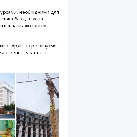
сурсами, нeобхідними для
слова база, власна
 інші вантажопідйомні
і з гордістю реалізуємо,
й рівень – участь та