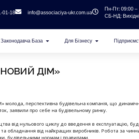
Пн-Пт: 09:00 – 
1-01-18
info@associaciya-ukr.com.ua
СБ-НД: Вихідні
Законодавча База
Для Бізнесу
Підприємс
«НОВИЙ ДІМ»
молода, перспективна будівельна компанія, що динамічн
ток, заявили про себе на будівельному ринку.
цтва від нульового циклу до введення в експлуатацію, буд
и та обладнання від найкращих виробників. Робота за чи
и, будівельними нормам і правилами.