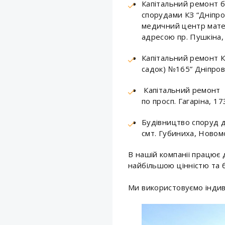
Капітальний ремонт б
спорудами КЗ “Дніпро
медичний центр матер
адресою пр. Пушкіна, 
Капітальний ремонт К
садок) №165” Дніпровс
Капітальний ремонт К
по просп. Гагаріна, 17
Будівництво споруд д
смт. Губиниха, Новом
В нашій компаніі працює 
найбільшою цінністю та б
Ми використовуємо індив