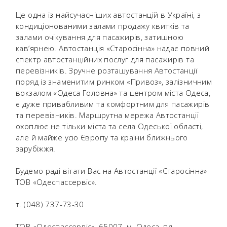
Це одна із найсучасніших автостанцій в Україні, з
кондиціонованими залами продажу квитків та
залами очікування для пасажирів, затишною
кав’ярнею. Автостанція «Старосінна» надає повний
спектр автостанційних послуг для пасажирів та
перевізників. Зручне розташування Автостанції
поряд із знаменитим ринком «Привоз», залізничним
вокзалом «Одеса Головна» та центром міста Одеса,
є дуже привабливим та комфортним для пасажирів
та перевізників. Маршрутна мережа Автостанції
охоплює не тільки міста та села Одеської області,
але й майже усю Європу та країни ближнього
зарубіжжя.
Будемо раді вітати Вас на Автостанції «Старосінна»
ТОВ «Одеспассервіс».
т. (048) 737-73-30
ТОВ «Одеспассервіс», 65007, м. Одеса, пл.