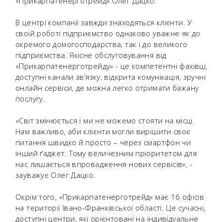
«Прикарпатенерготрейд» Олег Дацко.
В центрі компанії завжди знаходяться клієнти. У
своїй роботі підприємство однаково уважне як до
окремого домогосподарства, так і до великого
підприємства. Якісне обслуговування від
«Прикарпатенерготрейду» - це компетентні фахівці,
доступні канали зв’язку, відкрита комунікація, зручні
онлайн сервіси, де можна легко отримати бажану
послугу.
«Світ змінюється і ми не можемо стояти на місці.
Нам важливо, аби клієнти могли вирішити своє
питання швидко й просто – через смартфон чи
інший ґаджет. Тому величезним пріоритетом для
нас лишається впровадження нових сервісів», -
зауважує Олег Дацко.
Окрім того, «Прикарпатенерготрейд» має 16 офісів
на території Івано-Франківської області. Це сучасні,
доступні центри, які орієнтовані на індивідуальне