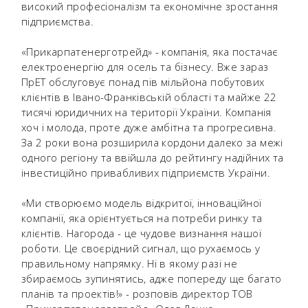
високий професіоналізм та економічне зростання
підприємства.
«Прикарпатенерготрейд» - компанія, яка постачає
електроенергію для осель та бізнесу. Вже зараз
ПрЕТ обслуговує понад пів мільйона побутових
клієнтів в Івано-Франківській області та майже 22
тисячі юридичних на території України. Компанія
хоч і молода, проте дуже амбітна та прогресивна.
За 2 роки вона розширила кордони далеко за межі
одного регіону та ввійшла до рейтингу надійних та
інвестиційно привабливих підприємств України.
«Ми створюємо модель відкритої, інноваційної
компанії, яка орієнтується на потреби ринку та
клієнтів. Нагорода - це чудове визнання нашої
роботи. Це своєрідний сигнал, що рухаємось у
правильному напрямку. Ні в якому разі не
збираємось зупинятись, адже попереду ще багато
планів та проектів!» - розповів директор ТОВ