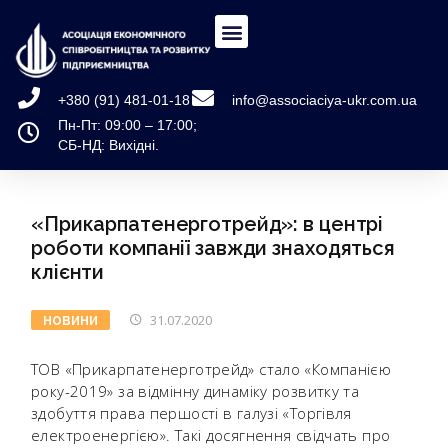
+380 (91) 481-01-18
info@associaciya-ukr.com.ua
Пн-Пт: 09:00 – 17:00;
СБ-НД: Вихідні.
«Прикарпатенерготрейд»: в центрі
роботи компанії завжди знаходяться
клієнти
31.07.2020
НОВИНИ
ТОВ «Прикарпатенерготрейд» стало «Компанією
року-2019» за відмінну динаміку розвитку та
здобуття права першості в галузі «Торгівля
електроенергією». Такі досягнення свідчать про