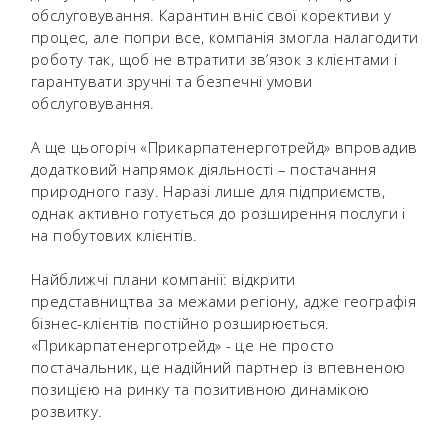
обслуговування. Карантин вніс свої корективи у
процес, але попри все, компанія змогла налагодити
роботу так, щоб не втратити зв’язок з клієнтами і
гарантувати зручні та безпечні умови
обслуговування.
А ще цьогоріч «Прикарпатенерготрейд» впровадив
додатковий напрямок діяльності – постачання
природного газу. Наразі лише для підприємств,
однак активно готується до розширення послуги і
на побутових клієнтів.
Найближчі плани компанії: відкрити
представництва за межами регіону, адже географія
бізнес-клієнтів постійно розширюється.
«Прикарпатенерготрейд» - це не просто
постачальник, це надійний партнер із впевненою
позицією на ринку та позитивною динамікою
розвитку.