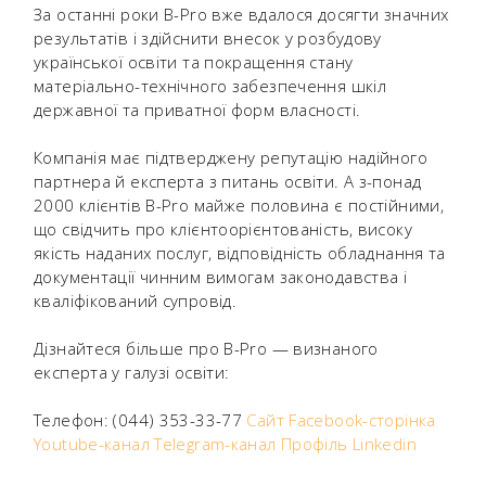
За останні роки B-Pro вже вдалося досягти значних
результатів і здійснити внесок у розбудову
української освіти та покращення стану
матеріально-технічного забезпечення шкіл
державної та приватної форм власності.
Компанія має підтверджену репутацію надійного
партнера й експерта з питань освіти. А з-понад
2000 клієнтів B-Pro майже половина є постійними,
що свідчить про клієнтоорієнтованість, високу
якість наданих послуг, відповідність обладнання та
документації чинним вимогам законодавства і
кваліфікований супровід.
Дізнайтеся більше про B-Pro — визнаного
експерта у галузі освіти:
Телефон: (044) 353-33-77
Сайт
Facebook-сторінка
Youtube-канал
Telegram-канал
Профіль Linkedin