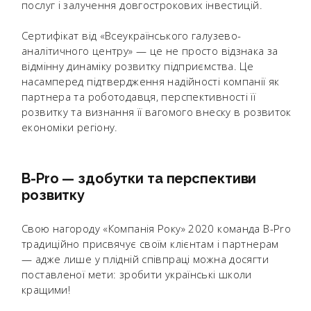
послуг і залучення довгострокових інвестицій.
Сертифікат від «Всеукраїнського галузево-
аналітичного центру» — це не просто відзнака за
відмінну динаміку розвитку підприємства. Це
насамперед підтвердження надійності компанії як
партнера та роботодавця, перспективності її
розвитку та визнання її вагомого внеску в розвиток
економіки регіону.
B-Pro — здобутки та перспективи
розвитку
Свою нагороду «Компанія Року» 2020 команда B-Pro
традиційно присвячує своїм клієнтам і партнерам
— адже лише у плідній співпраці можна досягти
поставленої мети: зробити українські школи
кращими!