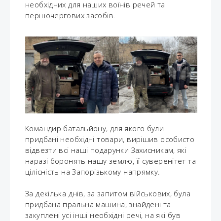
необхідних для наших воїнів речей та
першочергових засобів.
Командир батальйону, для якого були
придбані необхідні товари, вирішив особисто
відвезти всі наші подарунки Захисникам, які
наразі боронять нашу землю, її суверенітет та
цілісність на Запорізькому напрямку.
За декілька днів, за запитом військових, була
придбана пральна машина, знайдені та
закуплені усі інші необхідні речі, на які був