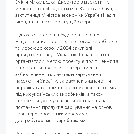
Емілія Михальська, Директор з маркетингу
мережі аптек «Подорожник» В’ячеслав Сауц,
заступниця Міністра економіки України Надія
Бігун, та інші експерти у цій сфері.
Під час конференції буде реалізовано
Національний проєкт «Підготовка виробників
та мереж до сезону 2024 закупівлі
продуктової галузі України». Як зазначають
організатори, метою проєкту є поліпшення та
заповнення прогалин в асортименті
забезпечення продуктами харчування
населення України, за рахунок визначення
переліку категорій потреби мереж та пошуку
під них українських виробників, а також
створення умов укладання контрактів на
постачання продуктів харчування на основі
серії переговорів між мережами,
дистрибуторами і виробниками.
Реєстрація на відвідання події
за цим