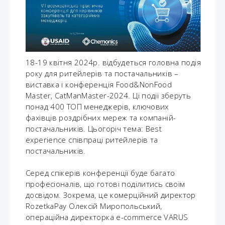
18-19 квітня 2024р. відбудеться головна подія
року для ритейлерів та постачальників –
виставка і конференція Food&NonFood
Master, CatMаnMaster-2024. Ці події зберуть
понад 400 ТОП менеджерів, ключових
фахівців роздрібних мереж та компаній-
постачальників. Цьогоріч тема: Best
experience співпраці ритейлерів та
постачальників.
Серед спікерів конференції буде багато
професіоналів, що готові поділитись своїм
досвідом. Зокрема, це комерційний директор
RozetkaPay Олексій Миропольський,
операційна директорка e-commerce VARUS