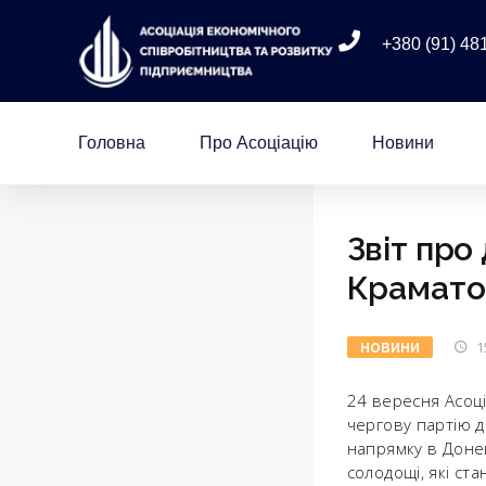
+380 (91) 48
Головна
Про Асоціацію
Новини
Звіт про
Крамато
1
НОВИНИ
24 вересня Асоці
чергову партію д
напрямку в Донець
солодощі, які ст