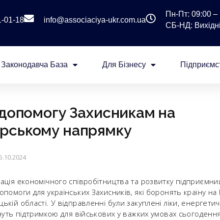
Пн-Пт: 09:00 – 
1-01-18
info@associaciya-ukr.com.ua
СБ-НД: Вихідні
Законодавча База
Для Бізнесу
Підприємс
 допомогу Захисникам на
рському напрямку
5.10.2024
ація економічного співробітництва та розвитку підприємни
опомоги для українських Захисників, які боронять країну н
кій області. У відправленні були закуплені ліки, енергетичн
ануть підтримкою для військових у важких умовах сьогодення