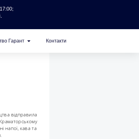
17:00;
.
тво Гарант
Контакти
цтва відправила
а Краматорському
і напої, кава та
.