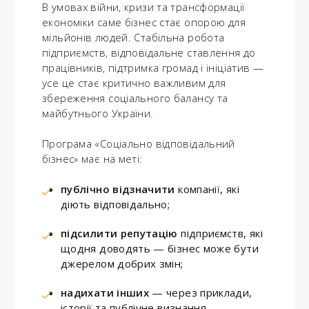
В умовах війни, кризи та трансформації
економіки саме бізнес стає опорою для
мільйонів людей. Стабільна робота
підприємств, відповідальне ставлення до
працівників, підтримка громад і ініціатив —
усе це стає критично важливим для
збереження соціального балансу та
майбутнього України.
Програма «Соціально відповідальний
бізнес» має на меті:
публічно відзначити
компанії, які
діють відповідально;
підсилити репутацію
підприємств, які
щодня доводять — бізнес може бути
джерелом добрих змін;
надихати інших
— через приклади,
історії та публічне визнання.