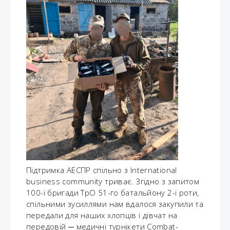
Підтримка АЕСПР спільно з International
business community триває. Згідно з запитом
100-ї бригади ТрО 51-го батальйону 2-ї роти,
спільними зусиллями нам вдалося закупили та
передали для наших хлопців і дівчат на
передовій ─ медичні турнікети Combat-