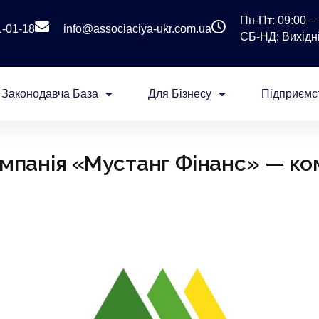
Пн-Пт: 09:00 – 
1-01-18
info@associaciya-ukr.com.ua
СБ-НД: Вихідні
Законодавча База
Для Бізнесу
Підприємс
мпанія «Мустанг Фінанс» — ко