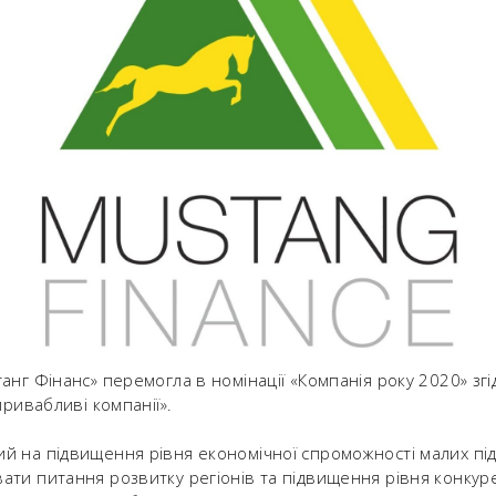
анг Фінанс» перемогла в номінації «Компанія року 2020» зг
привабливі компанії».
й на підвищення рівня економічної спроможності малих пі
ати питання розвитку регіонів та підвищення рівня конкур