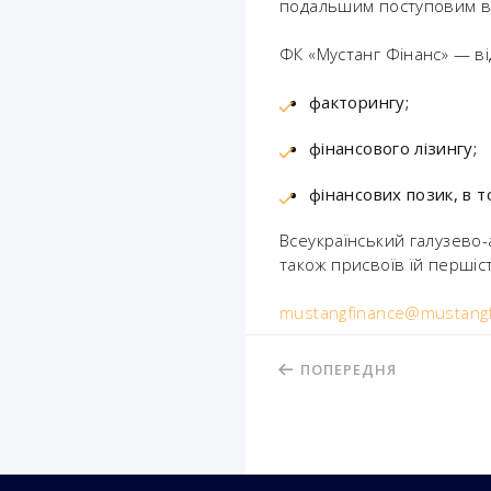
подальшим поступовим ви
ФК «Мустанг Фінанс» — ві
факторингу;
фінансового лізингу;
фінансових позик, в т
Всеукраїнський галузево-
також присвоїв їй першіст
mustangfinance@mustangf
ПОПЕРЕДНЯ