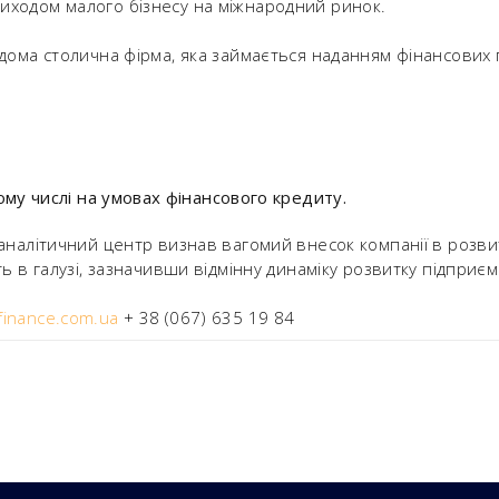
ходом малого бізнесу на міжнародний ринок.
дома столична фірма, яка займається наданням фінансових п
ому числі на умовах фінансового кредиту.
аналітичний центр визнав вагомий внесок компанії в розвит
ь в галузі, зазначивши відмінну динаміку розвитку підприєм
inance.com.ua
+ 38 (067) 635 19 84