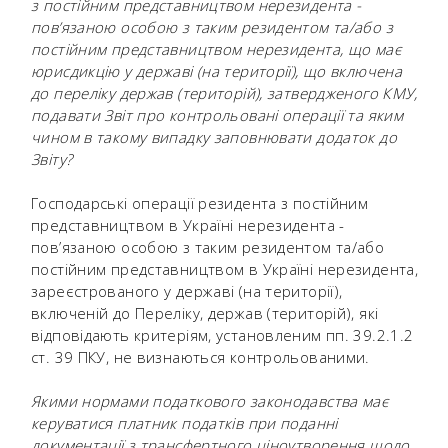
з постійним представництвом нерезидента -
пов’язаною особою з таким резидентом та/або з
постійним представництвом нерезидента, що має
юрисдикцію у державі (на території), що включена
до переліку держав (територій), затвердженого КМУ,
подавати Звіт про контрольовані операції та яким
чином в такому випадку заповнювати додаток до
Звіту?
Господарські операції резидента з постійним
представництвом в Україні нерезидента -
пов’язаною особою з таким резидентом та/або
постійним представництвом в Україні нерезидента,
зареєстрованого у державі (на території),
включеній до Переліку, держав (територій), які
відповідають критеріям, установленим пп. 39.2.1.2
ст. 39 ПКУ, не визнаються контрольованими.
Якими нормами податкового законодавства має
керуватися платник податків при поданні
документації з трансфертного ціноутворення щодо