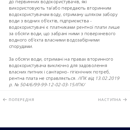
до первинних водокористувачів, які
використовують та/або передають вторинним
водокористувачам воду, отриману шляхом забору
води з водних об’єктів, підприємства -
водокористувачі є платниками рентної плати лише
за обсяги води, що забрані ними з поверхневого
водного об’єкта власними водозабірними
спорудами.
За обсяги води, отримані на правах вторинного
водокористувача виключно для задоволення
власних питних і санітарно- гігієнічних потреб,
рентна плата не справляється.
/ІПК від 13.02.2019
р. № 504/6/99-99-12-02-03-15/ІПК/
ПОПЕРЕДНЯ
НАСТУПНА