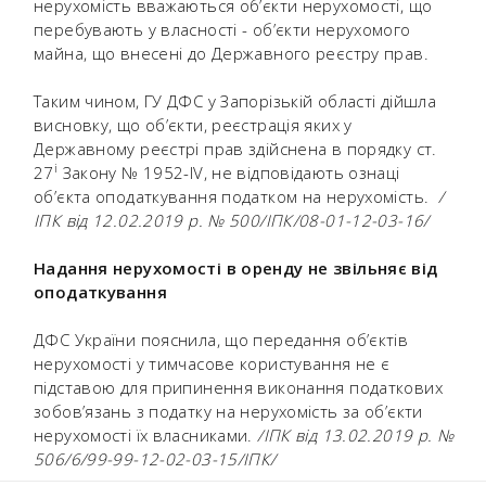
нерухомість вважаються об’єкти нерухомості, що
перебувають у власності - об’єкти нерухомого
майна, що внесені до Державного реєстру прав.
Таким чином, ГУ ДФС у Запорізькій області дійшла
висновку, що об’єкти, реєстрація яких у
Державному реєстрі прав здійснена в порядку ст.
і
27
Закону № 1952-ІV, не відповідають ознаці
об’єкта оподаткування податком на нерухомість.
/
ІПК від 12.02.2019 р. № 500/ІПК/08-01-12-03-16/
Надання нерухомості в оренду не звільняє від
оподаткування
ДФС України пояснила, що передання об’єктів
нерухомості у тимчасове користування не є
підставою для припинення виконання податкових
зобов’язань з податку на нерухомість за об’єкти
нерухомості їх власниками.
/ІПК від 13.02.2019 р. №
506/6/99-99-12-02-03-15/ІПК/