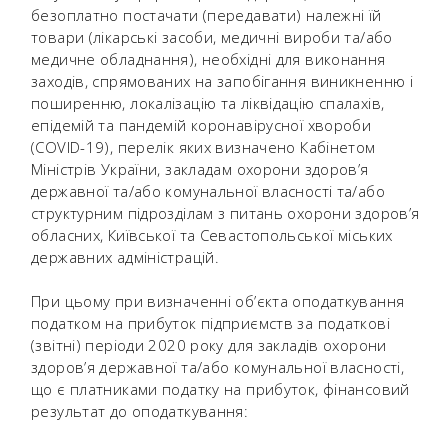
безоплатно постачати (передавати) належні їй
товари (лікарські засоби, медичні вироби та/або
медичне обладнання), необхідні для виконання
заходів, спрямованих на запобігання виникненню і
поширенню, локалізацію та ліквідацію спалахів,
епідемій та пандемій коронавірусної хвороби
(COVID-19), перелік яких визначено Кабінетом
Міністрів України, закладам охорони здоров’я
державної та/або комунальної власності та/або
структурним підрозділам з питань охорони здоров’я
обласних, Київської та Севастопольської міських
державних адміністрацій.
При цьому при визначенні об’єкта оподаткування
податком на прибуток підприємств за податкові
(звітні) періоди 2020 року для закладів охорони
здоров’я державної та/або комунальної власності,
що є платниками податку на прибуток, фінансовий
результат до оподаткування: