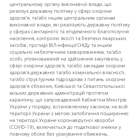
центральному органу виконавчої влади, що
реалізує державну політику у сфері охорони
здоров’я, та/або іншим центральним органам
виконавчої влади, які реалізують державну політику
у сферах санітарного та епідемічного благополуччя
населення, контролю якості та безпеки лікарських
засобів, протидії ВІЛ-інфекції/СНІДу та іншим
соціально небезпечним захворюванням, та/або
особі, уповноваженій на здійснення закупівель у
сфері охорони здоров’я, та/або закладам охорони
здоров’я державної та/або комунальної власності,
та/або структурним підрозділам з питань охорони
здоров’я обласних, Київської та Севастопольської
міських державних адміністрацій протягом
карантину, що запроваджений Кабінетом Міністрів
України у порядку, встановленому законом, на всій
території України з метою запобігання поширенню
на території України коронавірусної хвороби
(COVID-19), включається до податкової знижки у
повному обсязі без урахування обмежень,