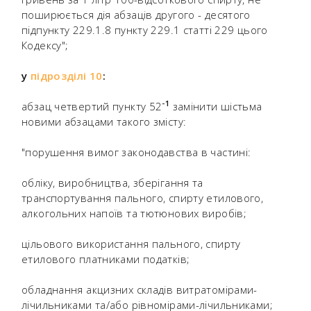
поширюється дія абзаців другого - десятого
підпункту 229.1.8 пункту 229.1 статті 229 цього
Кодексу";
у
підрозділі 10
:
-
1
абзац четвертий пункту 52
замінити шістьма
новими абзацами такого змісту:
"порушення вимог законодавства в частині:
обліку, виробництва, зберігання та
транспортування пального, спирту етилового,
алкогольних напоїв та тютюнових виробів;
цільового використання пального, спирту
етилового платниками податків;
обладнання акцизних складів витратомірами-
лічильниками та/або рівномірами-лічильниками;