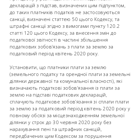
декларацій з підстав, визначених цим підпунктом,
до таких платників податків не застосовуються
санкції, визначені статтею 50 цього Кодексу, та
штрафні санкції згідно з вимогами пункту 120.2
статті 120 цього Кодексу, за внесення змін до
податкової звітності в частині збільшення
податкових зобов’язань з плати за землю за
податковий період квітень 2020 року.
Установити, що платники плати за землю
(земельного податку та орендної плати за земельні
ділянки державної та комунальної власності), які
визначають податкові зобов’язання із плати за
землю на підставі податкових декларацій,
сплачують податкове зобов’язання зі сплати плати
за землю за податковий період квітень 2020 року у
повному обсязі за місцезнаходженням земельної
ділянки у строк до 30 червня 2020 року без
нарахування пені та штрафних санкцій,
передбачених цим Кодексом за порушення