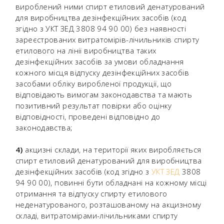
вироблений ними спирт етиловий денатурований
для виробництва дезінфекційних засобів (код
згідно з УКТ ЗЕД 3808 94 90 00) без наявності
зареєстрованих витратомірів-лічильників спирту
етилового на лінії виробництва таких
дезінфекційних засобів за умови обладнання
кожного місця відпуску дезінфекційних засобів
засобами обліку виробленої продукції, що
відповідають вимогам законодавства та мають
позитивний результат повірки або оцінку
відповідності, проведені відповідно до
законодавства;
4)
акцизні склади, на території яких виробляється
спирт етиловий денатурований для виробництва
дезінфекційних засобів (код згідно з
УКТ ЗЕД
3808
94 90 00), повинні бути обладнані на кожному місці
отримання та відпуску спирту етилового
неденатурованого, розташованому на акцизному
складі, витратомірами-лічильниками спирту