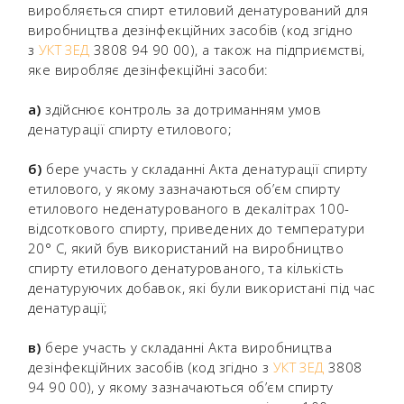
виробляється спирт етиловий денатурований для
виробництва дезінфекційних засобів (код згідно
з
УКТ ЗЕД
3808 94 90 00), а також на підприємстві,
яке виробляє дезінфекційні засоби:
а)
здійснює контроль за дотриманням умов
денатурації спирту етилового;
б)
бере участь у складанні Акта денатурації спирту
етилового, у якому зазначаються об’єм спирту
етилового неденатурованого в декалітрах 100-
відсоткового спирту, приведених до температури
20° С, який був використаний на виробництво
спирту етилового денатурованого, та кількість
денатуруючих добавок, які були використані під час
денатурації;
в)
бере участь у складанні Акта виробництва
дезінфекційних засобів (код згідно з
УКТ ЗЕД
3808
94 90 00), у якому зазначаються об’єм спирту