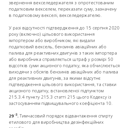
звернення векселедержателя з опротестованим
податковим векселем, переказати суму, зазначену
в податковому векселі, векселедержателю.
У разі відсутності підтвердження до 15 серпня 2020
року (включно) цільового використання
імпортером або виробником, які видали
податковий вексель, бензинів авіаційних або
палива для реактивних двигунів з таких імпортера
або виробника справляється штраф у розмірі 50
відсотків суми акцизного податку, яка обчислюється
виходячи з обсягів бензинів авіаційних або палива
для реактивних двигунів, за якими відсутнє
підтвердження цільового використання, та ставки
акцизного податку, встановленої підпунктом
215.3.4 пункту 215.3 статті 215 цього Кодексу із
застосуванням підвищувального коефіцієнта 10.
-
3
29
.
Тимчасовий порядок відвантаження спирту
етилового для виробництва дезінфекційних