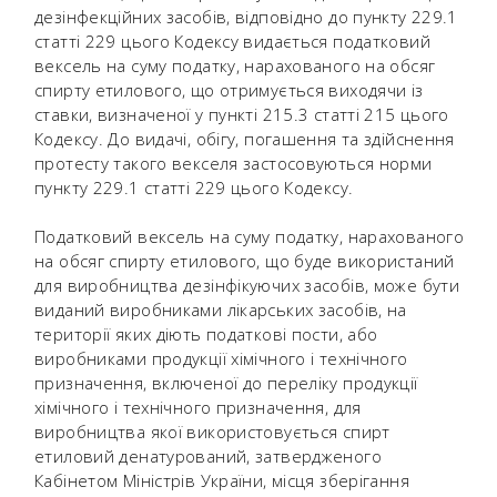
дезінфекційних засобів, відповідно до пункту 229.1
статті 229 цього Кодексу видається податковий
вексель на суму податку, нарахованого на обсяг
спирту етилового, що отримується виходячи із
ставки, визначеної у пункті 215.3 статті 215 цього
Кодексу. До видачі, обігу, погашення та здійснення
протесту такого векселя застосовуються норми
пункту 229.1 статті 229 цього Кодексу.
Податковий вексель на суму податку, нарахованого
на обсяг спирту етилового, що буде використаний
для виробництва дезінфікуючих засобів, може бути
виданий виробниками лікарських засобів, на
території яких діють податкові пости, або
виробниками продукції хімічного і технічного
призначення, включеної до переліку продукції
хімічного і технічного призначення, для
виробництва якої використовується спирт
етиловий денатурований, затвердженого
Кабінетом Міністрів України, місця зберігання