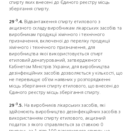
спирту яких внесені до Єдиного реєстру місць
зберігання спирту.
-
3
29
.4.
Відвантаження спирту етилового з
акцизного складу виробникам лікарських засобів та
виробникам продукції хімічного і технічного
призначення, включеної до переліку продукції
хімічного і технічного призначення, для
виробництва якої використовується спирт
етиловий денатурований, затвердженого
Кабінетом Міністрів України, для виробництва
дезінфекційних засобів дозволяється у кількості, що
не перевищує об’єм наявних у розпорядженні
місць зберігання спирту етилового, що внесені до
Єдиного реєстру місць зберігання спирту.
-
3
29
.5.
На виробників лікарських засобів, які
здійснюють виробництво дезінфекційних засобів з
використанням спирту етилового, акцизний
податок з якого справляється за ставкою 0
гривень за 1 літр 100-відсоткового спирту, не