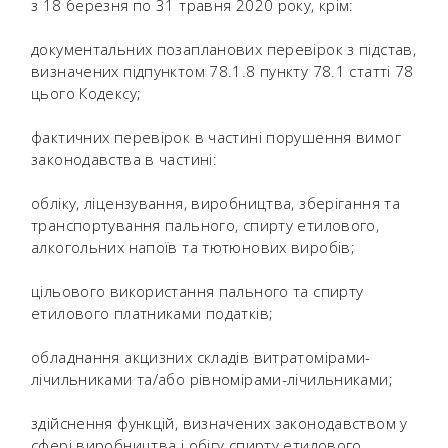
з 18 березня по 31 травня 2020 року, крім:
документальних позапланових перевірок з підстав,
визначених підпунктом 78.1.8 пункту 78.1 статті 78
цього Кодексу;
фактичних перевірок в частині порушення вимог
законодавства в частині:
обліку, ліцензування, виробництва, зберігання та
транспортування пального, спирту етилового,
алкогольних напоїв та тютюнових виробів;
цільового використання пального та спирту
етилового платниками податків;
обладнання акцизних складів витратомірами-
лічильниками та/або рівномірами-лічильниками;
здійснення функцій, визначених законодавством у
сфері виробництва і обігу спирту етилового,