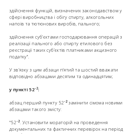
здійснення функцій, визначених законодавством у
сфері виробництва і обігу спирту, алкогольних
напоїв та тютюнових виробів, пального;
здійснення суб’єктами господарювання операцій з
реалізації пального або спирту етилового без
реєстрації таких суб’єктів платниками акцизного
податку".
У зв’язку з цим абзаци п’ятий та шостий вважати
відповідно абзацами десятим та одинадцятим;
-
2
у пункті 52
:
-
2
абзац перший пункту 52
замінити сімома новими
абзацами такого змісту:
-
2
"52
. Установити мораторій на проведення
документальних та фактичних перевірок на період