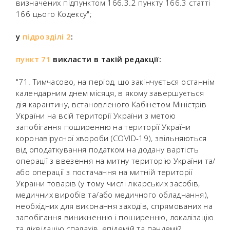
визначених підпунктом 166.3.2 пункту 166.3 статті
166 цього Кодексу";
у
підрозділі 2
:
пункт 71
викласти в такій редакції:
"71. Тимчасово, на період, що закінчується останнім
календарним днем місяця, в якому завершується
дія карантину, встановленого Кабінетом Міністрів
України на всій території України з метою
запобігання поширенню на території України
коронавірусної хвороби (COVID-19), звільняються
від оподаткування податком на додану вартість
операції з ввезення на митну територію України та/
або операції з постачання на митній території
України товарів (у тому числі лікарських засобів,
медичних виробів та/або медичного обладнання),
необхідних для виконання заходів, спрямованих на
запобігання виникненню і поширенню, локалізацію
та ліквідацію спалахів, епідемій та пандемій