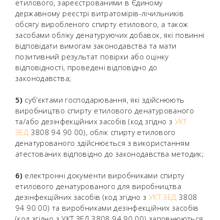
етилового, зареєстрованими в Єдиному
державному реєстрі витратомірів-лічильників
обсягу виробленого спирту етилового, а також
засобами обліку денатуруючих добавок, які повинні
відповідати вимогам законодавства та мати
позитивний результат повірки або оцінку
відповідності, проведені відповідно до
законодавства;
5)
суб’єктами господарювання, які здійснюють
виробництво спирту етилового денатурованого
та/або дезінфекційних засобів (код згідно з
УКТ
ЗЕД
3808 94 90 00), облік спирту етилового
денатурованого здійснюється з використанням
атестованих відповідно до законодавства методик;
6)
електронні документи виробниками спирту
етилового денатурованого для виробництва
дезінфекційних засобів (код згідно з
УКТ ЗЕД
3808
94 90 00) та виробниками дезінфекційних засобів
(код згідно з УКТ ЗЕД 3808 94 90 00) заповнюються