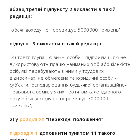
абзац третій підпункту 2 викласти в такій
редакції:
"обсяг доходу не перевищує 5000000 гривень";
підпункт 3 викласти в такій редакції:
"3) третя група - фізичні особи - підприємці, які не
використовують працю найманих осіб або кількість
осіб, які перебувають з ними у трудових
відносинах, не обмежена та юридичні особи -
суб’єкти господарювання будь-якої організаційно-
правової форми, у яких протягом календарного
року обсяг доходу не перевищує 7000000
гривень";
2) у
розділі XX
"Перехідні положення":
підрозділ 1
доповнити пунктом 11 такого
змісту: