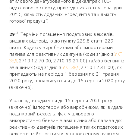
етилового денатурованого в декалітрах 100-
відсоткового спирту, приведених до температури
20° С, кількість доданих інгредієнтів та кількість
готової продукції.
-
2
29
.
Терміни погашення податкових векселів,
виданих відповідно до пункту 229.8 статті 229
цього Кодексу виробниками або імпортерами
палива для реактивних двигунів (коди згідно з
УКТ
ЗЕД
2710 12 70 00, 2710 19 21 00) та/або бензинів
авіаційних (код згідно з
УКТ ЗЕД
2710 12 31 00), які
припадають на період з 1 березня по 31 травня
2020 року, продовжуються до 15 серпня 2020 року
(включно).
У разі підтвердження до 15 серпня 2020 року
(включно) імпортером або виробником, які видали
податковий вексель, факту цільового
використання бензинів авіаційних або палива для
реактивних двигунів погашення таких податкових
векселів здійснюється у встановленому пунктом