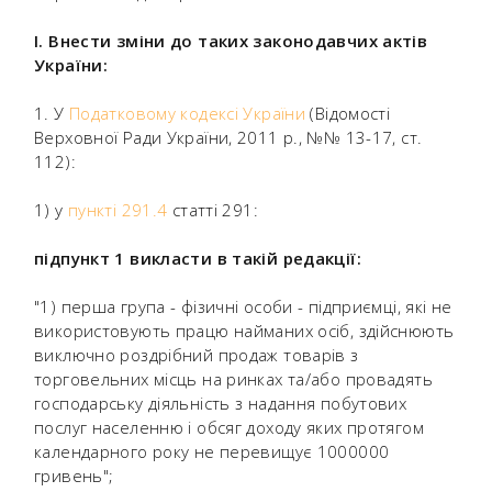
I. Внести зміни до таких законодавчих актів
України:
1. У
Податковому кодексі України
(Відомості
Верховної Ради України, 2011 р., №№ 13-17, ст.
112):
1) у
пункті 291.4
статті 291:
підпункт 1 викласти в такій редакції:
"1) перша група - фізичні особи - підприємці, які не
використовують працю найманих осіб, здійснюють
виключно роздрібний продаж товарів з
торговельних місць на ринках та/або провадять
господарську діяльність з надання побутових
послуг населенню і обсяг доходу яких протягом
календарного року не перевищує 1000000
гривень";