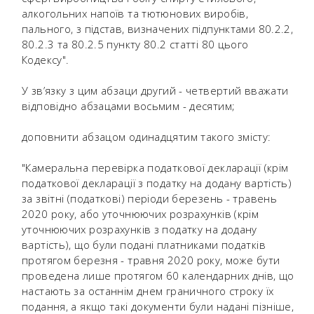
алкогольних напоїв та тютюнових виробів,
пального, з підстав, визначених підпунктами 80.2.2,
80.2.3 та 80.2.5 пункту 80.2 статті 80 цього
Кодексу".
У зв’язку з цим абзаци другий - четвертий вважати
відповідно абзацами восьмим - десятим;
доповнити абзацом одинадцятим такого змісту:
"Камеральна перевірка податкової декларації (крім
податкової декларації з податку на додану вартість)
за звітні (податкові) періоди березень - травень
2020 року, або уточнюючих розрахунків (крім
уточнюючих розрахунків з податку на додану
вартість), що були подані платниками податків
протягом березня - травня 2020 року, може бути
проведена лише протягом 60 календарних днів, що
настають за останнім днем граничного строку їх
подання, а якщо такі документи були надані пізніше,