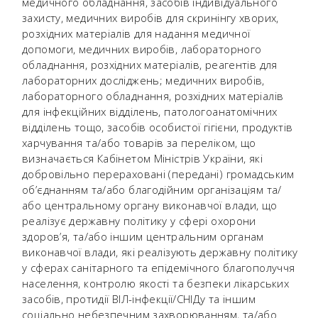
медичного обладнання, засобів індивідуального
захисту, медичних виробів для скринінгу хворих,
розхідних матеріалів для надання медичної
допомоги, медичних виробів, лабораторного
обладнання, розхідних матеріалів, реагентів для
лабораторних досліджень; медичних виробів,
лабораторного обладнання, розхідних матеріалів
для інфекційних відділень, патологоанатомічних
відділень тощо, засобів особистої гігієни, продуктів
харчування та/або товарів за переліком, що
визначається Кабінетом Міністрів України, які
добровільно перераховані (передані) громадським
об’єднанням та/або благодійним організаціям та/
або центральному органу виконавчої влади, що
реалізує державну політику у сфері охорони
здоров’я, та/або іншим центральним органам
виконавчої влади, які реалізують державну політику
у сферах санітарного та епідемічного благополуччя
населення, контролю якості та безпеки лікарських
засобів, протидії ВІЛ-інфекції/СНІДу та іншим
соціально небезпечним захворюванням, та/або