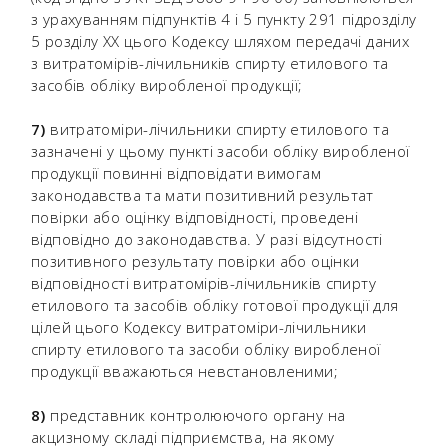
з урахуванням підпунктів 4 і 5 пункту 291 підрозділу
5 розділу XX цього Кодексу шляхом передачі даних
з витратомірів-лічильників спирту етилового та
засобів обліку виробленої продукції;
7)
витратоміри-лічильники спирту етилового та
зазначені у цьому пункті засоби обліку виробленої
продукції повинні відповідати вимогам
законодавства та мати позитивний результат
повірки або оцінку відповідності, проведені
відповідно до законодавства. У разі відсутності
позитивного результату повірки або оцінки
відповідності витратомірів-лічильників спирту
етилового та засобів обліку готової продукції для
цілей цього Кодексу витратоміри-лічильники
спирту етилового та засоби обліку виробленої
продукції вважаються невстановленими;
8)
представник контролюючого органу на
акцизному складі підприємства, на якому