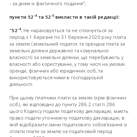
- за днем їх фактичного подання";
-
4
-
5
пункти 52
та 52
викласти в такій редакції:
-
4
"52
.
Не нараховується та не сплачується за
період з 1 березня по 31 березня 2020 року плата
за землю (земельний податок та орендна плата за
земельні ділянки державної та комунальної
власності) за земельні ділянки, що перебувають у
власності або користуванні, у тому числі на умовах
оренди, фізичних або юридичних осіб, та
використовуються ними в господарській
діяльності.
При цьому платники плати за землю (крім фізичних
осіб), які відповідно до пункту 286.2 статті 286
цього Кодексу подали податкову декларацію, мають
право подати уточнюючу податкову декларацію, в
якій відобразити зміни податкового зобов’язання із
сплати плати за землю за податковий період