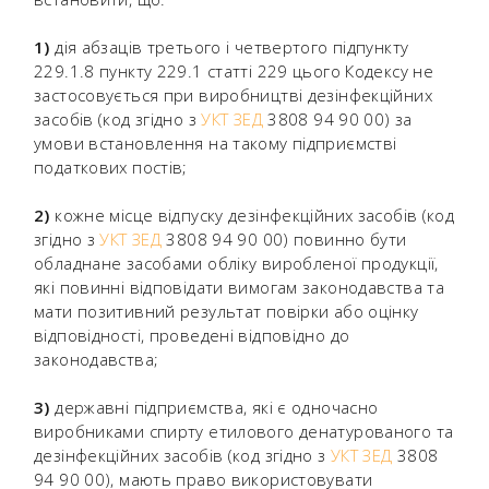
1)
дія абзаців третього і четвертого підпункту
229.1.8 пункту 229.1 статті 229 цього Кодексу не
застосовується при виробництві дезінфекційних
засобів (код згідно з
УКТ ЗЕД
3808 94 90 00) за
умови встановлення на такому підприємстві
податкових постів;
2)
кожне місце відпуску дезінфекційних засобів (код
згідно з
УКТ ЗЕД
3808 94 90 00) повинно бути
обладнане засобами обліку виробленої продукції,
які повинні відповідати вимогам законодавства та
мати позитивний результат повірки або оцінку
відповідності, проведені відповідно до
законодавства;
3)
державні підприємства, які є одночасно
виробниками спирту етилового денатурованого та
дезінфекційних засобів (код згідно з
УКТ ЗЕД
3808
94 90 00), мають право використовувати