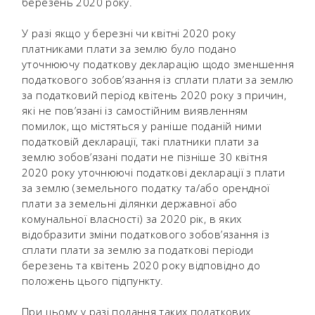
березень 2020 року.
У разі якщо у березні чи квітні 2020 року
платниками плати за землю було подано
уточнюючу податкову декларацію щодо зменшення
податкового зобов’язання із сплати плати за землю
за податковий період квітень 2020 року з причин,
які не пов’язані із самостійним виявленням
помилок, що містяться у раніше поданій ними
податковій декларації, такі платники плати за
землю зобов’язані подати не пізніше 30 квітня
2020 року уточнюючі податкові декларації з плати
за землю (земельного податку та/або орендної
плати за земельні ділянки державної або
комунальної власності) за 2020 рік, в яких
відобразити зміни податкового зобов’язання із
сплати плати за землю за податкові періоди
березень та квітень 2020 року відповідно до
положень цього підпункту.
При цьому у разі подання таких податкових