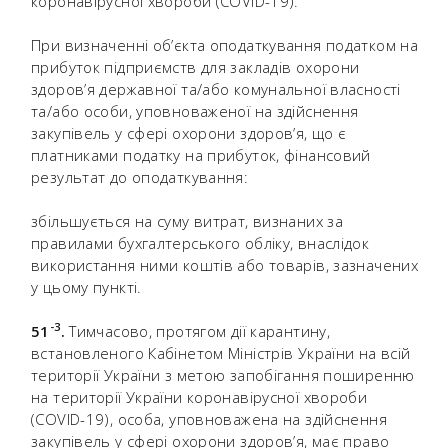
коронавірусної хвороби (COVID-19).
При визначенні об’єкта оподаткування податком на
прибуток підприємств для закладів охорони
здоров’я державної та/або комунальної власності
та/або особи, уповноваженої на здійснення
закупівель у сфері охорони здоров’я, що є
платниками податку на прибуток, фінансовий
результат до оподаткування:
збільшується на суму витрат, визнаних за
правилами бухгалтерського обліку, внаслідок
використання ними коштів або товарів, зазначених
у цьому пункті.
-
3
51
.
Тимчасово, протягом дії карантину,
встановленого Кабінетом Міністрів України на всій
території України з метою запобігання поширенню
на території України коронавірусної хвороби
(COVID-19), особа, уповноважена на здійснення
закупівель у сфері охорони здоров’я, має право