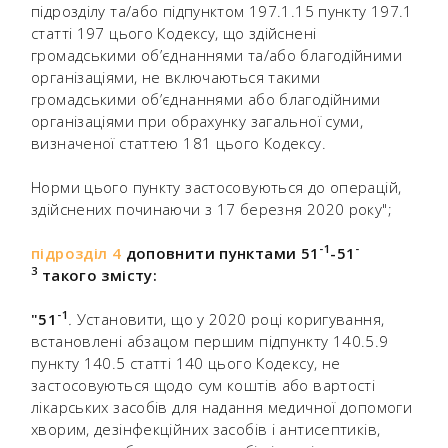
підрозділу та/або підпунктом 197.1.15 пункту 197.1
статті 197 цього Кодексу, що здійснені
громадськими об’єднаннями та/або благодійними
організаціями, не включаються такими
громадськими об’єднаннями або благодійними
організаціями при обрахунку загальної суми,
визначеної статтею 181 цього Кодексу.
Норми цього пункту застосовуються до операцій,
здійснених починаючи з 17 березня 2020 року";
-
1
-
підрозділ 4
доповнити пунктами 51
-51
3
такого змісту:
-
1
"51
.
Установити, що у 2020 році коригування,
встановлені абзацом першим підпункту 140.5.9
пункту 140.5 статті 140 цього Кодексу, не
застосовуються щодо сум коштів або вартості
лікарських засобів для надання медичної допомоги
хворим, дезінфекційних засобів і антисептиків,