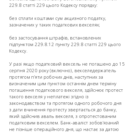
229.8 статті 229 цього Кодексу порядку:
без сплати коштами сум акцизного податку,
зазначених у таких податкових векселях;
без застосування штрафів, встановлених
підпунктом 229.8.12 пункту 229.8 статті 229 цього
Кодексу.
У разі якщо податковий вексель не погашено до 15
серпня 2020 року (включно), векселедержатель
протягом п’яти робочих днів, наступних за
визначеним цим пунктом останнім днем терміну
погашення податкового векселя, здійснює протест
такого векселя у неплатежі згідно із
законодавством та протягом одного робочого дня
з дати вчинення протесту звертається до банку,
який здійснив аваль векселя, з опротестованим
податковим векселем. Банк-аваліст зобов’язаний
не пізніше операційного дня, що настає за датою