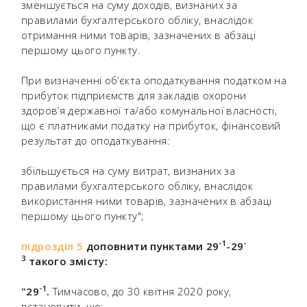
зменшується на суму доходів, визнаних за
правилами бухгалтерського обліку, внаслідок
отримання ними товарів, зазначених в абзаці
першому цього пункту.
При визначенні об’єкта оподаткування податком на
прибуток підприємств для закладів охорони
здоров’я державної та/або комунальної власності,
що є платниками податку на прибуток, фінансовий
результат до оподаткування:
збільшується на суму витрат, визнаних за
правилами бухгалтерського обліку, внаслідок
використання ними товарів, зазначених в абзаці
першому цього пункту";
-
1
-
підрозділ 5
доповнити пунктами 29
-29
3
такого змісту:
-
1
"29
.
Тимчасово, до 30 квітня 2020 року,
встановити, що: