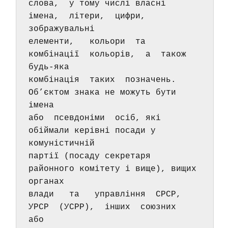
слова,  у тому числі власні 
імена,  літери,  цифри,  
зображувальні 
елементи,   кольори  та  
комбінації  кольорів,  а  також  
будь-яка 
комбінація  таких  позначень.  
Об’єктом знака не можуть бути 
імена 
або  псевдоніми  осіб, які 
обіймали керівні посади у 
комуністичній 
партії (посаду секретаря 
районного комітету і вище), вищих 
органах 
влади   та   управління  СРСР,  
УРСР  (УСРР),  інших  союзних  
або 