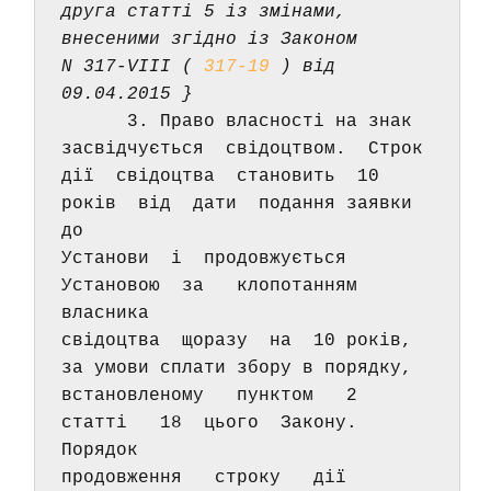
друга статті 5 із змінами, 
внесеними згідно із Законом 
N 317-VIII ( 
317-19
 ) від 
09.04.2015 } 
      3. Право власності на знак  
засвідчується  свідоцтвом.  Строк 
дії  свідоцтва  становить  10  
років  від  дати  подання заявки 
до 
Установи  і  продовжується  
Установою  за   клопотанням   
власника 
свідоцтва  щоразу  на  10 років,  
за умови сплати збору в порядку, 
встановленому   пунктом   2   
статті   18  цього  Закону.  
Порядок 
продовження   строку   дії  