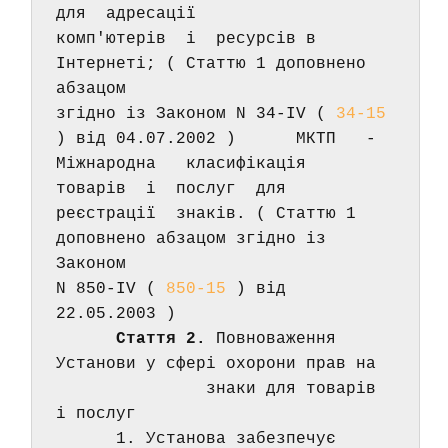
для  адресації 
комп'ютерів  і  ресурсів в 
Інтернеті; ( Статтю 1 доповнено 
абзацом 
згідно із Законом N 34-IV ( 
34-15
) від 04.07.2002 )      МКТП   -   
Міжнародна   класифікація  
товарів  і  послуг  для 
реєстрації  знаків. ( Статтю 1 
доповнено абзацом згідно із 
Законом 
N 850-IV ( 
850-15
 ) від 
22.05.2003 ) 
Стаття 2.
 Повноваження 
Установи у сфері охорони прав на 
               знаки для товарів 
і послуг 
      1. Установа забезпечує 