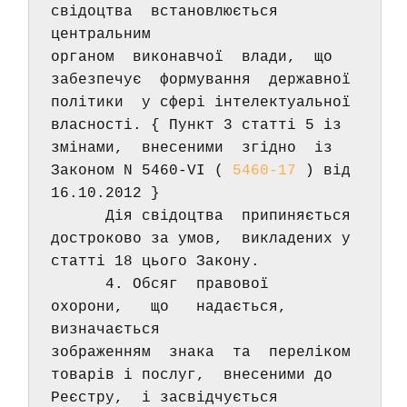
свідоцтва  встановлюється  
центральним 
органом  виконавчої  влади,  що  
забезпечує  формування  державної 
політики  у сфері інтелектуальної 
власності. { Пункт 3 статті 5 із 
змінами,  внесеними  згідно  із  
Законом N 5460-VI ( 
5460-17
 ) від 
16.10.2012 } 
      Дія свідоцтва  припиняється 
достроково за умов,  викладених у 
статті 18 цього Закону. 
      4. Обсяг  правової  
охорони,   що   надається,   
визначається 
зображенням  знака  та  переліком  
товарів і послуг,  внесеними до 
Реєстру,  і засвідчується 