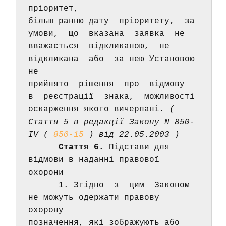
пріоритет, 
більш ранню дату  пріоритету,  за  
умови,  що  вказана  заявка  не 
вважається  відкликаною,  не  
відкликана  або  за нею Установою 
не 
прийнято  рішення  про  відмову  
в  реєстрації  знака,  можливості 
оскарження якого вичерпані. 
( 
Стаття 5 в редакції Закону N 850-
IV ( 
850-15
 ) від 22.05.2003 ) 
Стаття 6.
 Підстави для 
відмови в наданні правової 
охорони 
      1. Згідно  з  цим  Законом 
не можуть одержати правову 
охорону 
позначення, які зображують або 