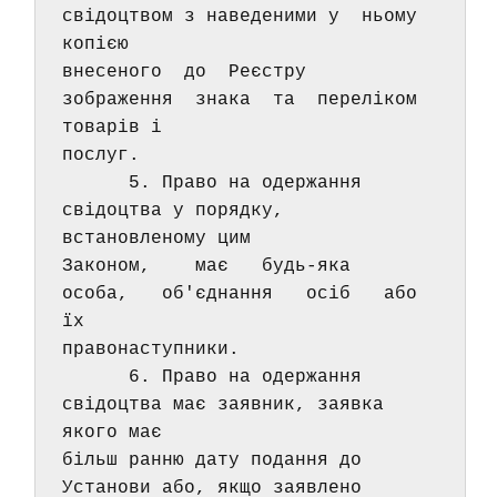
свідоцтвом з наведеними у  ньому  
копією 
внесеного  до  Реєстру  
зображення  знака  та  переліком 
товарів і 
послуг. 
      5. Право на одержання 
свідоцтва у порядку,  
встановленому цим 
Законом,    має   будь-яка   
особа,   об'єднання   осіб   або   
їх 
правонаступники. 
      6. Право на одержання 
свідоцтва має заявник, заявка 
якого має 
більш ранню дату подання до 
Установи або, якщо заявлено 