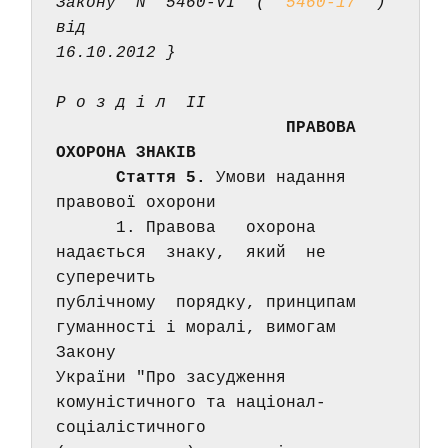
Закону  N  5460-VI  (  
5460-17
  )  
від 
16.10.2012 } 
Р о з д і л  II 
                      ПРАВОВА 
ОХОРОНА ЗНАКІВ 
Стаття 5.
 Умови надання 
правової охорони 
      1. Правова   охорона  
надається  знаку,  який  не  
суперечить 
публічному  порядку, принципам 
гуманності і моралі, вимогам 
Закону 
України "Про засудження 
комуністичного та націонал-
соціалістичного 