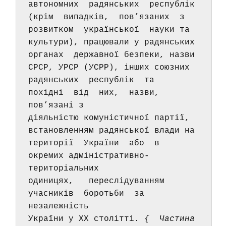
автономних  радянських  республік  
(крім  випадків,  пов’язаних  з 
розвитком  української  науки та 
культури), працювали у радянських 
органах  державної безпеки, назви 
СРСР, УРСР (УСРР), інших союзних 
радянських  республік  та  
похідні  від  них,  назви,  
пов’язані з 
діяльністю комуністичної партії, 
встановленням радянської влади на 
території  України  або  в  
окремих адміністративно-
територіальних 
одиницях,   переслідуванням  
учасників  боротьби  за  
незалежність 
України у XX столітті. 
{  Частина  