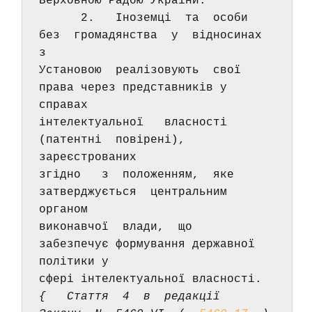
Верховною Радою України. 
      2.   Іноземці  та  особи  
без  громадянства  у  відносинах  
з 
Установою  реалізовують  свої  
права через представників у 
справах 
інтелектуальної   власності  
(патентні  повірені),  
зареєстрованих 
згідно   з  положенням,  яке  
затверджується  центральним  
органом 
виконавчої  влади,  що  
забезпечує формування державної 
політики у 
сфері інтелектуальної власності. 
{   Стаття  4  в  редакції  