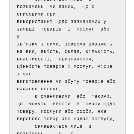
позначень  чи даних,  що є 
описовими при 
використанні щодо зазначених у  
заявці  товарів  і  послуг  або  
у 
зв'язку з ними, зокрема вказують 
на вид, якість, склад, кількість, 
властивості,  призначення,  
цінність товарів і послуг, місце 
і час 
виготовлення чи збуту товарів або 
надання послуг; 
      є оманливими  або  такими,  
що  можуть  ввести  в  оману щодо 
товару, послуги або особи, яка 
виробляє товар або надає послугу; 
      складаються лише  з   