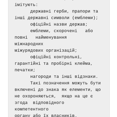
імітують: 
      державні герби, прапори та 
інші державні символи (емблеми); 
      офіційні назви держав; 
      емблеми, скорочені   або   
повні   найменування   
міжнародних 
міжурядових організацій; 
      офіційні контрольні, 
гарантійні та пробірні клейма, 
печатки; 
      нагороди та інші відзнаки. 
      Такі позначення можуть бути 
включені до знака як елементи, що 
не охороняються,  якщо на це є  
згода  відповідного  
компетентного 
органу або їх власників. 