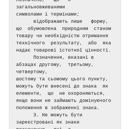
позначень,   що   є   
загальновживаними 
символами і термінами; 
      відображають лише   форму,  
що  обумовлена  природним  станом 
товару чи необхідністю отримання 
технічного  результату,  або  яка 
надає товарові істотної цінності. 
      Позначення, вказані в 
абзацах другому,  третьому, 
четвертому, 
шостому та сьомому цього пункту,  
можуть бути внесені до знака  як 
елементи,  що  не охороняються,  
якщо вони не займають домінуючого 
положення в зображенні знака. 
      3. Не можуть бути 
зареєстровані як знаки  