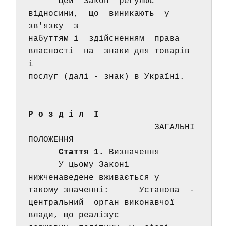
      Цей  Закон  регулює  
відносини,  що  виникають  у  
зв'язку  з 
набуттям і  здійсненням  права  
власності  на  знаки для товарів 
і 
послуг (далі - знак) в Україні. 
Р о з д і л  I 
                         ЗАГАЛЬНІ 
ПОЛОЖЕННЯ 
Стаття 1.
 Визначення 
      У цьому Законі 
нижченаведене вживається у  
такому значенні:      Установа  -  
центральний  орган виконавчої 
влади, що реалізує 