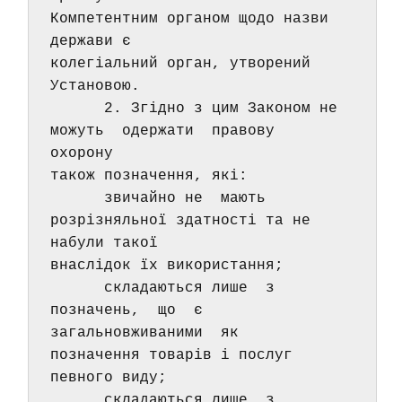
Компетентним органом щодо назви 
держави є 
колегіальний орган, утворений 
Установою. 
      2. Згідно з цим Законом не 
можуть  одержати  правову  
охорону 
також позначення, які: 
      звичайно не  мають 
розрізняльної здатності та не 
набули такої 
внаслідок їх використання; 
      складаються лише  з  
позначень,  що  є  
загальновживаними  як 
позначення товарів і послуг 
певного виду; 
      складаються лише  з  