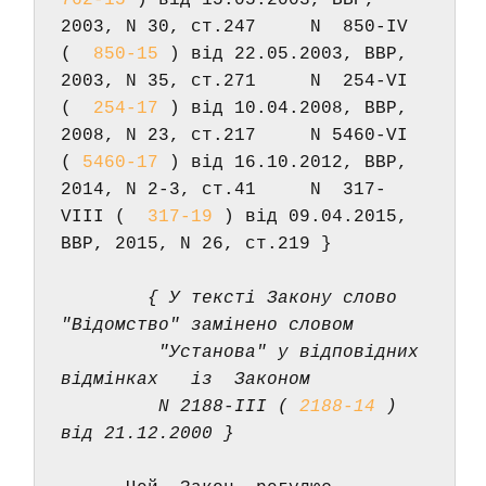
762-15
 ) від 15.05.2003, ВВР, 
2003, N 30, ст.247     N  850-IV   
(  
850-15
 ) від 22.05.2003, ВВР, 
2003, N 35, ст.271     N  254-VI   
(  
254-17
 ) від 10.04.2008, ВВР, 
2008, N 23, ст.217     N 5460-VI   
( 
5460-17
 ) від 16.10.2012, ВВР, 
2014, N 2-3, ст.41     N  317-
VIII (  
317-19
 ) від 09.04.2015, 
ВВР, 2015, N 26, ст.219 } 
       { У тексті Закону слово 
"Відомство" замінено словом 
         "Установа" у відповідних  
відмінках   із  Законом 
         N 2188-III ( 
2188-14
 ) 
від 21.12.2000 } 