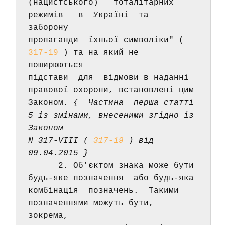
(нацистського)   тоталітарних   
режимів   в  Україні  та  
заборону 
пропаганди  їхньої символіки" ( 
317-19
 ) та на який не 
поширюються 
підстави  для  відмови в наданні 
правової охорони, встановлені цим 
Законом. 
{  Частина  перша статті 
5 із змінами, внесеними згідно із 
Законом 
N 317-VIII ( 
317-19
 ) від 
09.04.2015 } 
      2. Об'єктом знака може бути 
будь-яке позначення  або будь-яка 
комбінація  позначень.  Такими 
позначеннями можуть бути,  
зокрема, 