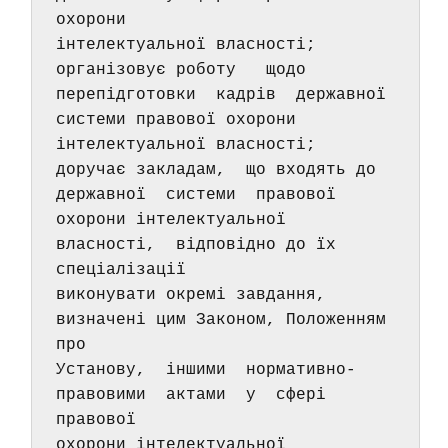
охорони 
інтелектуальної власності;      
організовує роботу   щодо   
перепідготовки  кадрів  державної 
системи правової охорони 
інтелектуальної власності;      
доручає закладам,  що входять до 
державної  системи  правової 
охорони інтелектуальної 
власності,  відповідно до їх 
спеціалізації 
виконувати окремі завдання,  
визначені цим Законом, Положенням 
про 
Установу,  іншими  нормативно-
правовими  актами  у  сфері 
правової 
охорони інтелектуальної 