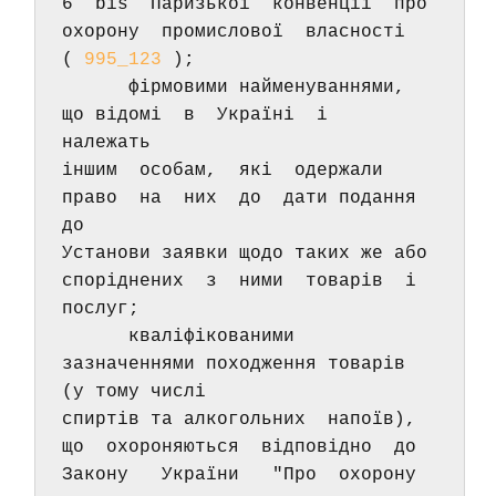
6  bis  Паризької  конвенції  про  
охорону  промислової  власності 
( 
995_123
 ); 
      фірмовими найменуваннями,  
що відомі  в  Україні  і  
належать 
іншим  особам,  які  одержали  
право  на  них  до  дати подання 
до 
Установи заявки щодо таких же або 
споріднених  з  ними  товарів  і 
послуг; 
      кваліфікованими 
зазначеннями походження товарів 
(у тому числі 
спиртів та алкогольних  напоїв),  
що  охороняються  відповідно  до 
Закону   України   "Про  охорону  