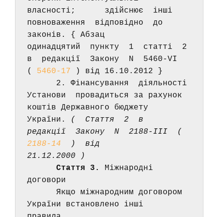
власності;      здійснює  інші  
повноваження  відповідно  до 
законів. { Абзац 
одинадцятий  пункту  1  статті  2  
в  редакції  Закону  N  5460-VI 
( 
5460-17
 ) від 16.10.2012 } 
      2. Фінансування  діяльності  
Установи  провадиться за рахунок 
коштів Державного бюджету 
України. 
(  Стаття  2  в  
редакції  Закону  N  2188-III  (  
2188-14
  )  від 
21.12.2000 ) 
Стаття 3.
 Міжнародні 
договори 
      Якщо міжнародним договором 
України встановлено інші  
правила, 