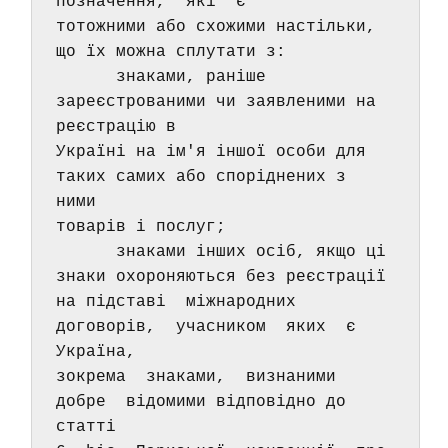
позначення,  які  є 
тотожними або схожими настільки, 
що їх можна сплутати з: 
      знаками, раніше 
зареєстрованими чи заявленими на 
реєстрацію в 
Україні на ім'я іншої особи для 
таких самих або споріднених з 
ними 
товарів і послуг; 
      знаками інших осіб, якщо ці 
знаки охороняються без реєстрації 
на підставі  міжнародних  
договорів,  учасником  яких  є  
Україна, 
зокрема  знаками,  визнаними  
добре  відомими відповідно до 
статті 