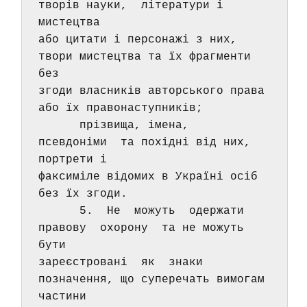
творів науки,  літератури і 
мистецтва 
або цитати і персонажі з них,  
твори мистецтва та їх фрагменти 
без 
згоди власників авторського права 
або їх правонаступників; 
      прізвища, імена,  
псевдоніми  та похідні від них,  
портрети і 
факсиміле відомих в Україні осіб 
без їх згоди. 
      5.  Не  можуть  одержати  
правову  охорону  та не можуть 
бути 
зареєстровані  як  знаки 
позначення, що суперечать вимогам 
частини 