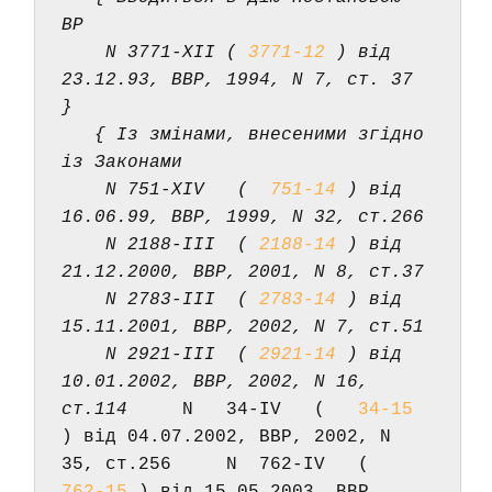
ВР 
    N 3771-XII ( 
3771-12
 ) від 
23.12.93, ВВР, 1994, N 7, ст. 37 
} 
  { Із змінами, внесеними згідно 
із Законами 
    N 751-XIV   (  
751-14
 ) від 
16.06.99, ВВР, 1999, N 32, ст.266 
    N 2188-III  ( 
2188-14
 ) від 
21.12.2000, ВВР, 2001, N 8, ст.37 
    N 2783-III  ( 
2783-14
 ) від 
15.11.2001, ВВР, 2002, N 7, ст.51 
    N 2921-III  ( 
2921-14
 ) від 
10.01.2002, ВВР, 2002, N 16, 
ст.114
     N   34-IV   (   
34-15
) від 04.07.2002, ВВР, 2002, N 
35, ст.256     N  762-IV   (  