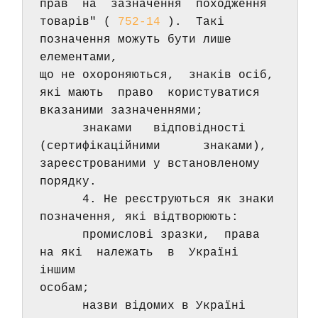
прав  на  зазначення  походження 
товарів" ( 
752-14
 ).  Такі 
позначення можуть бути лише 
елементами, 
що не охороняються,  знаків осіб,  
які мають  право  користуватися 
вказаними зазначеннями; 
      знаками   відповідності      
(сертифікаційними      знаками), 
зареєстрованими у встановленому 
порядку. 
      4. Не реєструються як знаки 
позначення, які відтворюють: 
      промислові зразки,  права 
на які  належать  в  Україні  
іншим 
особам; 
      назви відомих в Україні 