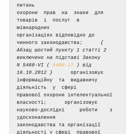
питань 
охорони  прав  на  знаки  для  
товарів  і  послуг  в   
міжнародних 
організаціях відповідно до 
чинного законодавства; 
     { 
Абзац шостий пункту 1 статті 2 
виключено на підставі Закону 
N 5460-VI ( 
5460-17
 ) від 
16.10.2012 }
      організовує 
інформаційну  та  видавничу  
діяльність  у  сфері 
правової охорони інтелектуальної 
власності;      організовує 
науково-дослідні     роботи    з    
удосконалення 
законодавства та організації 
діяльності у сфері  правової  