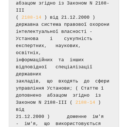
абзацом згідно із Законом N 2188-
III 
( 
2188-14
 ) від 21.12.2000 )      
державна система правової охорони 
інтелектуальної власності - 
Установа    і    сукупність    
експертних,   наукових,   
освітніх, 
інформаційних  та  інших   
відповідної   спеціалізації   
державних 
закладів,  що  входять  до  сфери  
управління Установи; ( Статтю 1 
доповнено  абзацом  згідно  із  
Законом N 2188-III ( 
2188-14
 ) 
від 
21.12.2000 )      доменне  ім'я  
-  ім'я,  що  використовується  