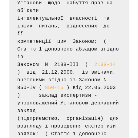
Установи  щодо  набуття прав на 
об'єкти 
інтелектуальної  власності  та  
інших  питань,  віднесених  до  
її 
компетенції  цим  Законом;  ( 
Статтю 1 доповнено абзацом згідно 
із 
Законом  N  2188-III  (  
2188-14
)  від  21.12.2000,  із змінами, 
внесеними згідно із Законом N 
850-IV ( 
850-15
 ) від 22.05.2003 
)      заклад експертизи - 
уповноважений Установою державний  
заклад 
(підприємство,  організація)  для 
розгляду і проведення експертизи 
заявок;  ( Статтю 1 доповнено 