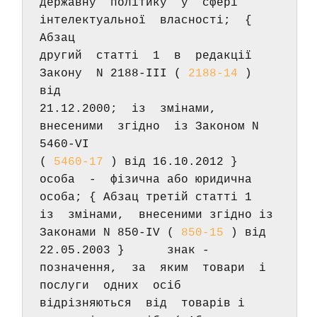
державну  політику  у  сфері  
інтелектуальної  власності;  { 
Абзац 
другий  статті  1  в  редакції  
Закону  N 2188-III ( 
2188-14
 ) 
від 
21.12.2000;  із  змінами,  
внесеними  згідно  із Законом N 
5460-VI 
( 
5460-17
 ) від 16.10.2012 }      
особа  -  фізична або юридична 
особа; { Абзац третій статті 1 
із  змінами,  внесеними згідно із 
Законами N 850-IV ( 
850-15
 ) від 
22.05.2003 }      знак - 
позначення,  за  яким  товари  і  
послуги  одних  осіб 
відрізняються  від  товарів і 