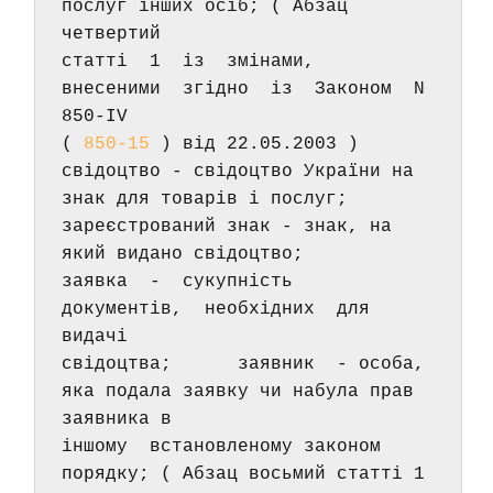
послуг інших осіб; ( Абзац 
четвертий 
статті  1  із  змінами,  
внесеними  згідно  із  Законом  N  
850-IV 
( 
850-15
 ) від 22.05.2003 )      
свідоцтво - свідоцтво України на 
знак для товарів і послуг;      
зареєстрований знак - знак, на 
який видано свідоцтво;      
заявка  -  сукупність  
документів,  необхідних  для    
видачі 
свідоцтва;      заявник  - особа, 
яка подала заявку чи набула прав 
заявника в 
іншому  встановленому законом 
порядку; ( Абзац восьмий статті 1 