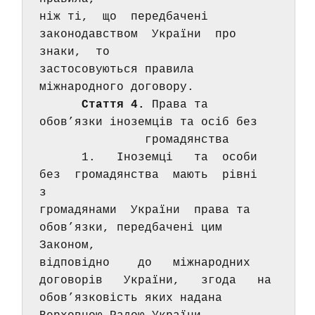
ніж ті,  що  передбачені  
законодавством  України  про  
знаки,  то 
застосовуються правила 
міжнародного договору. 
Стаття 4.
 Права та 
обов’язки іноземців та осіб без 
               громадянства 
      1.   Іноземці   та  особи  
без  громадянства  мають  рівні  
з 
громадянами  України  права та 
обов’язки, передбачені цим 
Законом, 
відповідно    до   міжнародних   
договорів   України,   згода   на 
обов’язковість яких надана 