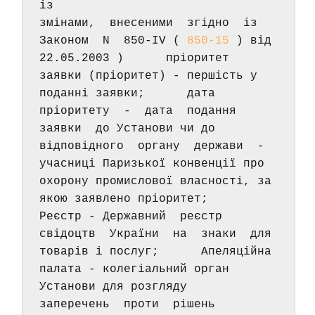
із 
змінами,  внесеними  згідно  із  
Законом  N  850-IV ( 
850-15
 ) від 
22.05.2003 )      пріоритет 
заявки (пріоритет) - першість у 
поданні заявки;      дата  
пріоритету  -  дата  подання  
заявки  до Установи чи до 
відповідного  органу  держави  -  
учасниці Паризької конвенції про 
охорону промислової власності, за 
якою заявлено пріоритет;      
Реєстр - Державний  реєстр  
свідоцтв  України  на  знаки  для 
товарів і послуг;      Апеляційна  
палата - колегіальний орган 
Установи для розгляду 
заперечень  проти  рішень  