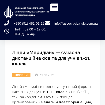
+380 (91) 481-01-18
info@associaciya-ukr.com.ua
Пн-Пт: 09:00 – 17:00;
СБ-НД: Вихідні.
Ліцей «Меридіан» — сучасна
дистанційна освіта для учнів 1–11
класів
13.02.2026
НОВИНИ
Ліцей «Меридіан» пропонує сучасний формат
навчання для учнів
1–11 класів
як в Україні,
так і за кордоном. Освітній процес
організований на
власній платформі ліцею
,