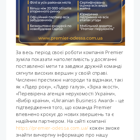
За весь період своєї роботи компанія Premier
зуміла показати наполегливість у досяганні
поставленої мети та завдяки дружній команді
сягнути високих вершин у своїй справі.
Численні престижні нагороди та відзнаки, такі
як «Лідер року», «Лідер галузі», «Зірка якості»,
«Перевірена агенція нерухомості України»,
«Вибір країни», «Ukrainian Business Award» - це
підтвердження того, що команда Premier
впевнено крокує до нових звершень та є
надійним партнером. На сайті компанії
https://premier-odessa.com.ua/
кожен зможе
знайти вичерпну інформацію про нашу