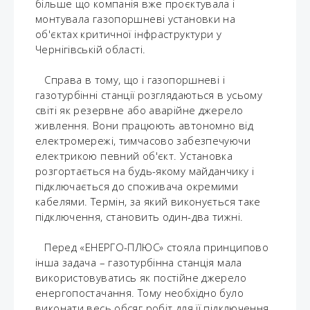
більше що компанія вже проєктувала і
монтувала газопоршневі установки на
об'єктах критичної інфраструктури у
Чернігівській області.
Справа в тому, що і газопоршневі і
газотурбінні станції розглядаються в усьому
світі як резервне або аварійне джерело
живлення. Вони працюють автономно від
електромережі, тимчасово забезпечуючи
електрикою певний об'єкт. Установка
розгортається на будь-якому майданчику і
підключається до споживача окремими
кабелями. Термін, за який виконується таке
підключення, становить один-два тижні.
Перед «ЕНЕРГО-ПЛЮС» стояла принципово
інша задача – газотурбінна станція мала
використовуватись як постійне джерело
енергопостачання. Тому необхідно було
виконати весь обсяг робіт для її підключення