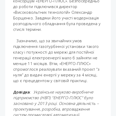
консорціум «ЕНЕРГО-ПЛЮС». Безпосередньо
до роботи підключився директор
«Високовольтних технологій» Олександр
Борщенко. Завдяки його участі модернізація
розподільчого обладнання була проведена у
стислі терміни.
Зазначимо, що за звичайних умов
підключення газотурбінної установки такого
класу і потужності до мережі для постійної
генерації електроенергії мало б зайняти не
менше 11 місяців. Втім, «ЕНЕРГО-ПЛЮС»
спромоглося реалізувати вказаний проєкт “з
нуля” до видачі енергії у мережу за 4 місяці,
що є прецедентом у світовій практиці.
Довідка
:
Українське науково-виробниче
підприємство (НВП) "ЕНЕРГО-ПЛЮС" було
засновано у 2013 році. Основна діяльність –
проектування, розробка, впровадження
систем промислової автоматизації,