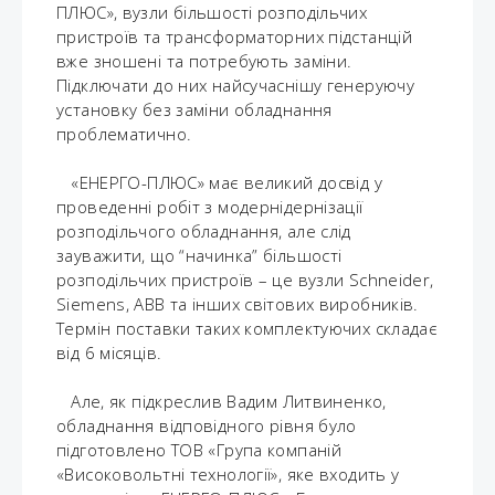
ПЛЮС», вузли більшості розподільчих
пристроїв та трансформаторних підстанцій
вже зношені та потребують заміни.
Підключати до них найсучаснішу генеруючу
установку без заміни обладнання
проблематично.
«ЕНЕРГО-ПЛЮС» має великий досвід у
проведенні робіт з модернідернізації
розподільчого обладнання, але слід
зауважити, що “начинка” більшості
розподільчих пристроїв – це вузли Schneider,
Siemens, АВВ та інших світових виробників.
Термін поставки таких комплектуючих складає
від 6 місяців.
Але, як підкреслив Вадим Литвиненко,
обладнання відповідного рівня було
підготовлено ТОВ «Група компаній
«Високовольтні технології», яке входить у