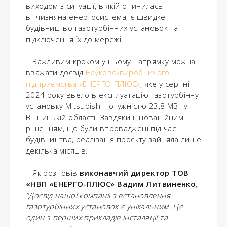
виходом з ситуації, в якій опинилась
вітчизняна енергосистема, є швидке
будівництво газотурбінних установок та
підключення їх до мережі.
Важливим кроком у цьому напрямку можна
вважати досвід
Науково-виробничого
підприємства «ЕНЕРГО-ПЛЮС»
, яке у серпні
2024 року ввело в експлуатацію газотурбінну
установку Mitsubishi потужністю 23,8 МВт у
Вінницькій області. Завдяки інноваційним
рішенням, що були впроваджені під час
будівництва, реалізація проєкту зайняла лише
декілька місяців.
Як розповів
виконавчий директор ТОВ
«НВП «ЕНЕРГО-ПЛЮС» Вадим Литвиненко
,
“Досвід нашої компанії з встановлення
газотурбінних установок є унікальним. Це
один з перших прикладів інсталяції та