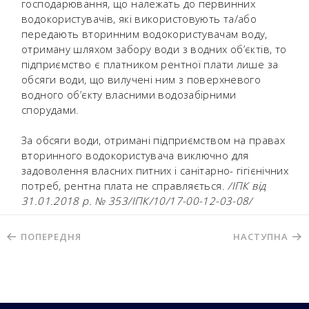
господарювання, що належать до первинних
водокористувачів, які використовують та/або
передають вторинним водокористувачам воду,
отриману шляхом забору води з водних об’єктів, то
підприємство є платником рентної плати лише за
обсяги води, що вилучені ним з поверхневого
водного об’єкту власними водозабірними
спорудами.
За обсяги води, отримані підприємством на правах
вторинного водокористувача виключно для
задоволення власних питних і санітарно- гігієнічних
потреб, рентна плата не справляється.
/ІПК від
31.01.2018 р. № 353/ІПК/10/17-00-12-03-08/
ПОПЕРЕДНЯ
НАСТУПНА