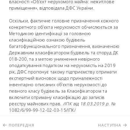
власності «Об’єкт нерухомого майна: нежитлове
приміщення», відповідала ДФС України.
Оскільки, фактичне головне призначення кожного
конкретного об’єкта нерухомості обчислюється за
Методикою ідентифікації за головною
класифікаційною ознакою будівель
багатофункціонального призначення, визначеною
Державним класифікатором будівель та споруд ДК
018-200, та з метою уникнення невірного
оподаткування податком на нерухомість на 2019
рік, ДФС пропонує такому підприємству отримати
експертний висновок щодо приналежності
інвентарно описаних об’єктів нерухомості до
певного класу будівель за Класифікатором та
включити отриману класифікацію до записів
реєстру майнових прав.
/ІПК від 18.03.2019 р. №
1082/6/99-99-12-02-03-15/ІПК/
ПОПЕРЕДНЯ
НАСТУПНА