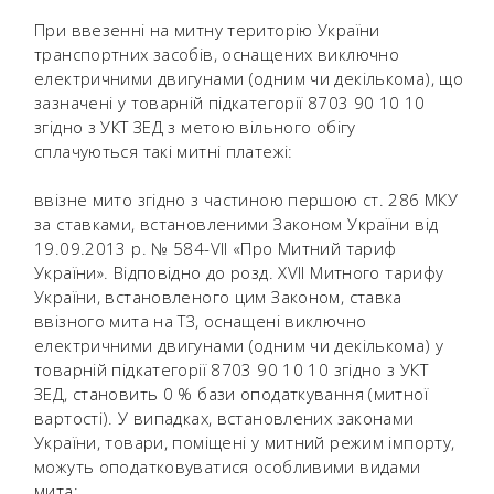
При ввезенні на митну територію України
транспортних засобів, оснащених виключно
електричними двигунами (одним чи декількома), що
зазначені у товарній підкатегорії 8703 90 10 10
згідно з УКТ ЗЕД з метою вільного обігу
сплачуються такі митні платежі:
ввізне мито згідно з частиною першою ст. 286 МКУ
за ставками, встановленими Законом України від
19.09.2013 р. № 584-VІІ «Про Митний тариф
України». Відповідно до розд. XVII Митного тарифу
України, встановленого цим Законом, ставка
ввізного мита на ТЗ, оснащені виключно
електричними двигунами (одним чи декількома) у
товарній підкатегорії 8703 90 10 10 згідно з УКТ
ЗЕД, становить 0 % бази оподаткування (митної
вартості). У випадках, встановлених законами
України, товари, поміщені у митний режим імпорту,
можуть оподатковуватися особливими видами
мита;