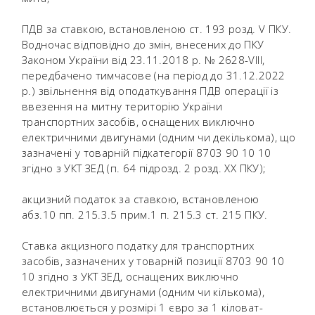
ПДВ за ставкою, встановленою ст. 193 розд. V ПКУ.
Водночас відповідно до змін, внесених до ПКУ
Законом України від 23.11.2018 р. № 2628-VIII,
передбачено тимчасове (на період до 31.12.2022
р.) звільнення від оподаткування ПДВ операції із
ввезення на митну територію України
транспортних засобів, оснащених виключно
електричними двигунами (одним чи декількома), що
зазначені у товарній підкатегорії 8703 90 10 10
згідно з УКТ ЗЕД (п. 64 підрозд. 2 розд. XX ПКУ);
акцизний податок за ставкою, встановленою
абз.10 пп. 215.3.5 прим.1 п. 215.3 ст. 215 ПКУ.
Ставка акцизного податку для транспортних
засобів, зазначених у товарній позиції 8703 90 10
10 згідно з УКТ ЗЕД, оснащених виключно
електричними двигунами (одним чи кількома),
встановлюється у розмірі 1 євро за 1 кіловат-