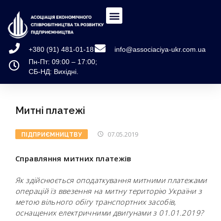
+380 (91) 481-01-18
info@associaciya-ukr.com.ua
Пн-Пт: 09:00 – 17:00;
СБ-НД: Вихідні.
Митні платежі
07.05.2019
ПІДПРИЄМНИЦТВУ
Справляння митних платежів
Як здійснюється оподаткування митними платежами
операцій їз ввезення на митну територiю України з
метою вільного обігу транспортних засобiв,
оснащених електричними двигунами з 01.01.2019?